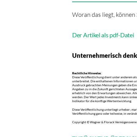
Woran das liegt, können 
Der Artikel als pdf-Datei
Unternehmerisch denke
Rechtliche Hinweise:
Diese Veröffentlichung dient unter anderem al
unterbreitet. Die enthaltenen Informationen u
Ausdruck gebrachten Meinungen geben die Ei
Angaben zu in die Zukunft gerichteten Aussage
erheblich von den Erwartungen abweichen. All
werden. Der Wert jedes Investments kann sinken
Indikator für die künftige Wertentwicklung.
Diese Veröffentlichung unterliegt urheber-, m
Veröffentlichung ganz oder teilweise, in verän
Copyright © Wagner & Florack Vermögensverwal