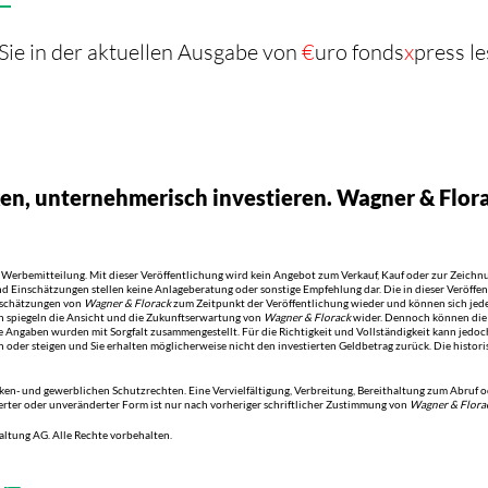
Sie in der aktuellen Ausgabe von
€
uro fonds
x
press le
n, unternehmerisch investieren. Wagner & Flo
s Werbemitteilung. Mit dieser Veröffentlichung wird kein Angebot zum Verkauf, Kauf oder zur Zeich
nd Einschätzungen stellen keine Anlageberatung oder sonstige Empfehlung dar. Die in dieser Veröff
nschätzungen von
Wagner & Florack
zum Zeitpunkt der Veröffentlichung wieder und können sich jed
n spiegeln die Ansicht und die Zukunftserwartung von
Wagner & Florack
wider. Dennoch können die 
e Angaben wurden mit Sorgfalt zusammengestellt. Für die Richtigkeit und Vollständigkeit kann je
 oder steigen und Sie erhalten möglicherweise nicht den investierten Geldbetrag zurück. Die histori
arken- und gewerblichen Schutzrechten. Eine Vervielfältigung, Verbreitung, Bereithaltung zum Abru
derter oder unveränderter Form ist nur nach vorheriger schriftlicher Zustimmung von
Wagner & Flora
tung AG. Alle Rechte vorbehalten.