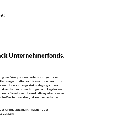
Datenschutz
sen.
Impressum
rack Unternehmerfonds.
nung von Wertpapieren oder sonstigen Titeln
entlichung enthaltenen Informationen und zum
erzeit ohne vorherige Ankündigung ändern.
tatsächlichen Entwicklungen und Ergebnisse
doch keine Gewähr und keine Haftung übernommen
sche Wertentwicklung ist kein verlässlicher
f oder Online-Zugänglichmachung der
ck
zulässig.